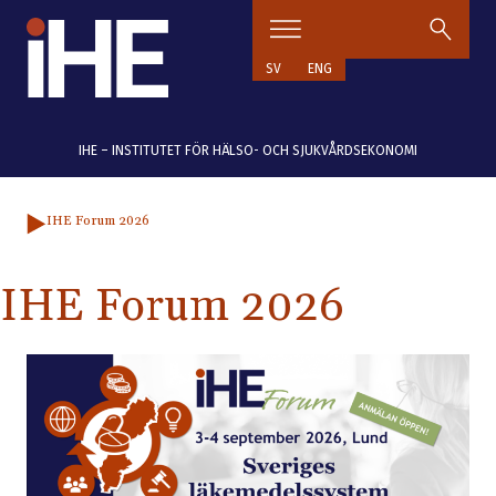
Hoppa till innehåll
SV
ENG
IHE – INSTITUTET FÖR HÄLSO- OCH SJUKVÅRDSEKONOMI
IHE Forum 2026
IHE Forum 2026