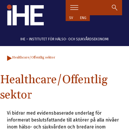
Hoppa till innehåll
SV
ENG
IHE – INSTITUTET FÖR HÄLSO- OCH SJUKVÅRDSEKONOMI
Healthcare/Offentlig sektor
Healthcare/Offentlig
sektor
Vi bidrar med evidensbaserade underlag för
informerat beslutsfattande till aktörer på alla nivåer
inom hälso- och sjukvården och bredare inom