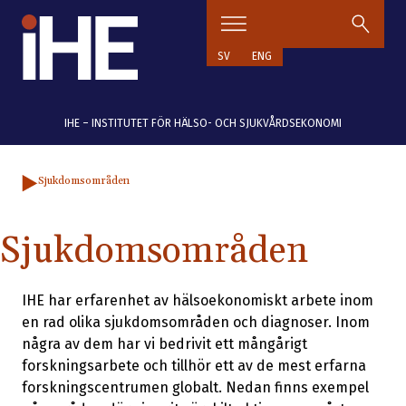
Hoppa till innehåll
SV
ENG
IHE – INSTITUTET FÖR HÄLSO- OCH SJUKVÅRDSEKONOMI
Sjukdomsområden
Sjukdomsområden
IHE har erfarenhet av hälsoekonomiskt arbete inom
en rad olika sjukdomsområden och diagnoser. Inom
några av dem har vi bedrivit ett mångårigt
forskningsarbete och tillhör ett av de mest erfarna
forskningscentrumen globalt. Nedan finns exempel