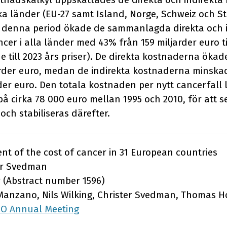
ska länder (EU-27 samt Island, Norge, Schweiz och S
er denna period ökade de sammanlagda direkta och 
er i alla länder med 43% från 159 miljarder euro ti
ade till 2023 års priser). De direkta kostnaderna öka
ljarder euro, medan de indirekta kostnaderna minska
rder euro. Den totala kostnaden per nytt cancerfall lå
å cirka 78 000 euro mellan 1995 och 2010, för att 
 och stabiliseras därefter.
ent of the cost of cancer in 31 European countries
ter Svedman
r (Abstract number 1596)
 Manzano, Nils Wilking, Christer Svedman, Thomas 
CO Annual Meeting