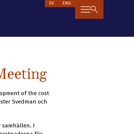
SV
ENG
Meeting
opment of the cost
rister Svedman och
 samhällen. I
 kostnaderna för