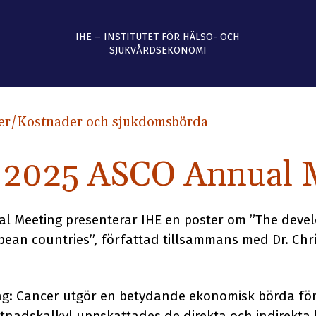
IHE – INSTITUTET FÖR HÄLSO- OCH
SJUKVÅRDSEKONOMI
er
/Kostnader och sjukdomsbörda
 2025 ASCO Annual 
l Meeting presenterar IHE en poster om ”The devel
opean countries”, författad tillsammans med Dr. Ch
g: Cancer utgör en betydande ekonomisk börda för
nadskalkyl uppskattades de direkta och indirekta