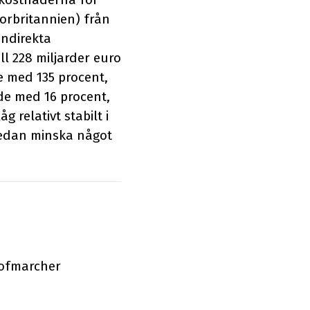
torbritannien) från
indirekta
ll 228 miljarder euro
de med 135 procent,
de med 16 procent,
g relativt stabilt i
sedan minska något
Hofmarcher