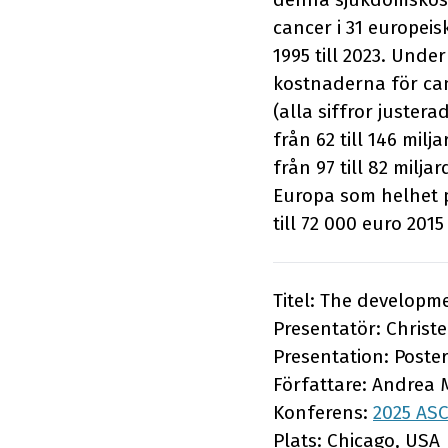
cancer i 31 europei
1995 till 2023. Und
kostnaderna för canc
(alla siffror juster
från 62 till 146 mi
från 97 till 82 milja
Europa som helhet p
till 72 000 euro 2015
Titel: The developm
Presentatör: Chris
Presentation: Poste
Författare: Andrea
Konferens:
2025 AS
Plats: Chicago, USA