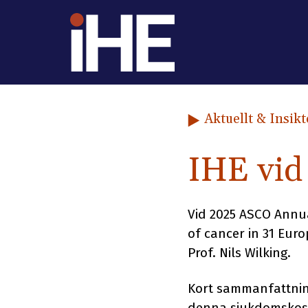
Hoppa till innehåll
Aktuellt & Insikt
IHE vid
Vid 2025 ASCO Annua
of cancer in 31 Eur
Prof. Nils Wilking.
Kort sammanfattnin
denna sjukdomskost