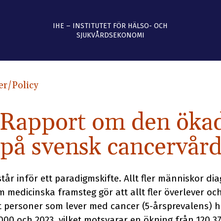
IHE – INSTITUTET FÖR HÄLSO- OCH
SJUKVÅRDSEKONOMI
er
/Policy
Rapport om den öka
 på svensk cancervår
tår inför ett paradigmskifte. Allt fler människor di
 medicinska framsteg gör att allt fler överlever oc
t personer som lever med cancer (5-årsprevalens) 
00 och 2023, vilket motsvarar en ökning från 120 377 