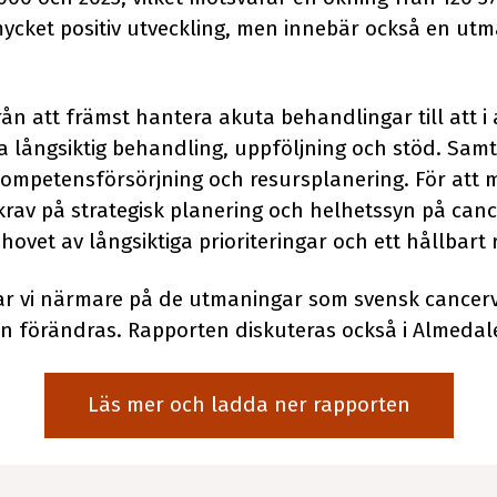
mycket positiv utveckling, men innebär också en ut
n att främst hantera akuta behandlingar till att i a
a långsiktig behandling, uppföljning och stöd. Samt
kompetensförsörjning och resursplanering. För att 
krav på strategisk planering och helhetssyn på can
ovet av långsiktiga prioriteringar och ett hållbart
tar vi närmare på de utmaningar som svensk cancervå
n förändras. Rapporten diskuteras också i Almedal
Läs mer och ladda ner rapporten