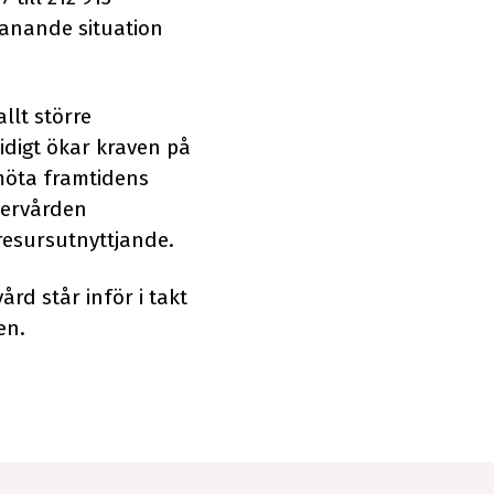
manande situation
llt större
idigt ökar kraven på
möta framtidens
cervården
 resursutnyttjande.
rd står inför i takt
en.