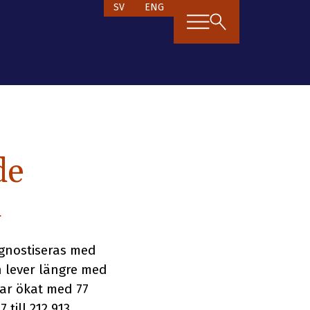
SV
ENG
de
d
agnostiseras med
h lever längre med
har ökat med 77
till 212 913