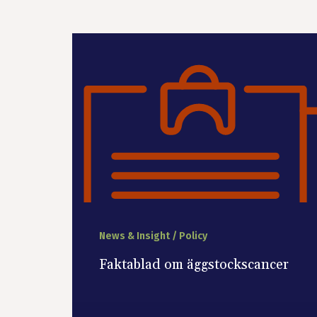
News & Insight / Policy
Faktablad om äggstockscancer