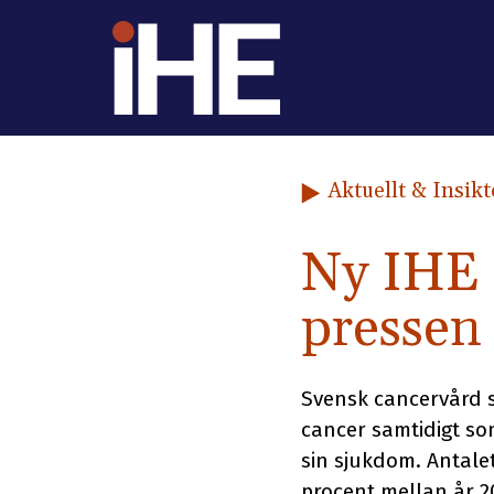
Hoppa till innehåll
Aktuellt & Insikt
Ny IHE 
pressen
Svensk cancervård s
cancer samtidigt som
sin sjukdom. Antale
procent mellan år 20