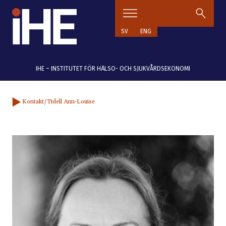
Hoppa till innehåll
SV
ENG
IHE – INSTITUTET FÖR HÄLSO- OCH SJUKVÅRDSEKONOMI
Kontakt
/Tidell Ann-Louise