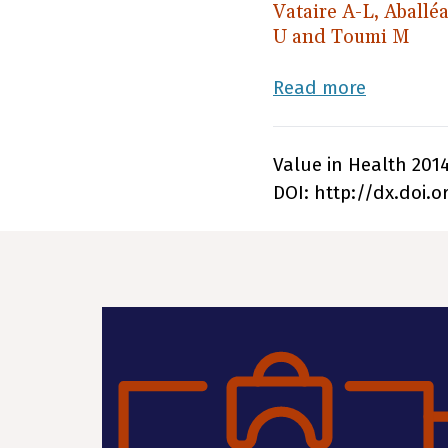
Vataire A-L, Aballé
U and Toumi M
Read more
Value in Health 2014
DOI: http://dx.doi.or