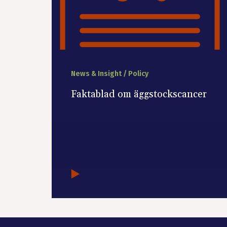
News & Insight / Policy
Faktablad om äggstockscancer