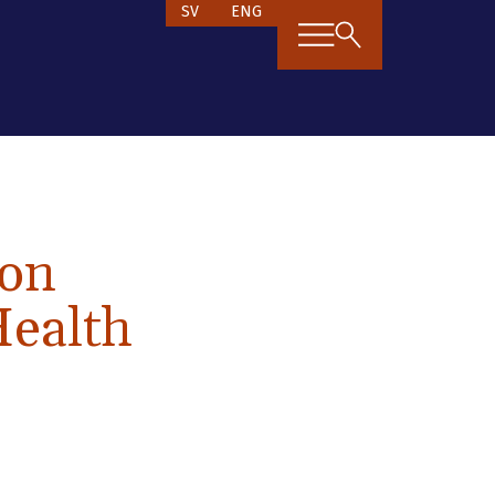
SV
ENG
ion
Health