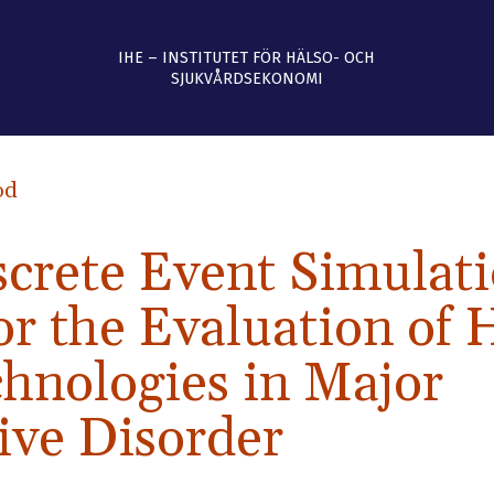
IHE – INSTITUTET FÖR HÄLSO- OCH
SJUKVÅRDSEKONOMI
od
screte Event Simulat
r the Evaluation of 
chnologies in Major
ive Disorder