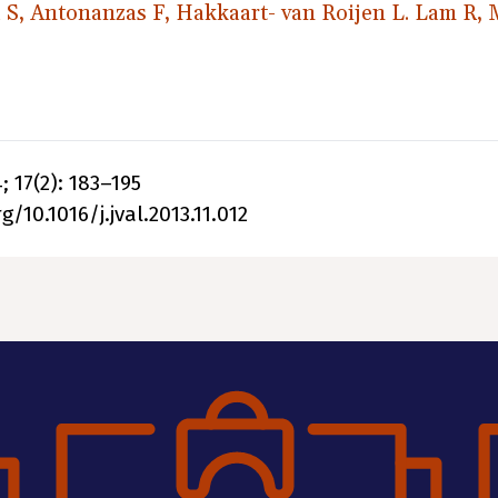
a S, Antonanzas F, Hakkaart- van Roijen L. Lam R,
; 17(2): 183–195
g/10.1016/j.jval.2013.11.012