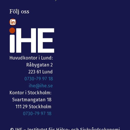
Följ oss
LinkedIn
Huvudkontor i Lund:
Råbygatan 2
223 61 Lund
0730-79 97 18
ihe@ihe.se
Kontor i Stockholm:
Svartmangatan 18
111 29 Stockholm
0730-79 97 18
© IHE – Institutet för Hälso- och Sjukvårdsekonomi