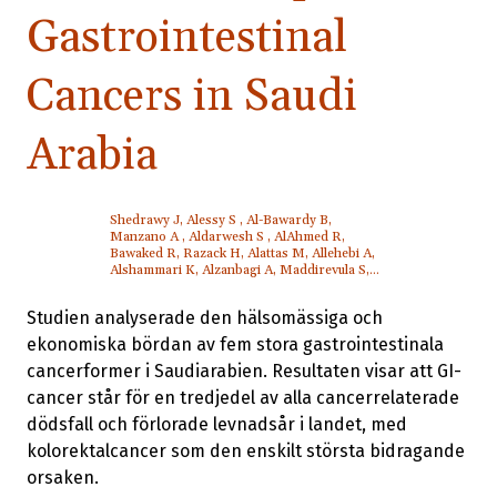
Gastrointestinal
Cancers in Saudi
Arabia
Shedrawy J, Alessy S , Al-Bawardy B,
Manzano A , Aldarwesh S , AlAhmed R,
Bawaked R, Razack H, Alattas M, Allehebi A,
Alshammari K, Alzanbagi A, Maddirevula S,
Althwanay A, Rakic S ,Cetinkaya V , Alghamdi
S , AlJudaibi B , Hofmarcher T , Alqahtani S
Studien analyserade den hälsomässiga och
ekonomiska bördan av fem stora gastrointestinala
cancerformer i Saudiarabien. Resultaten visar att GI-
cancer står för en tredjedel av alla cancerrelaterade
dödsfall och förlorade levnadsår i landet, med
kolorektalcancer som den enskilt största bidragande
orsaken.