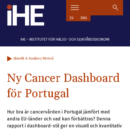
Hoppa till innehåll
SV
ENG
IHE – INSTITUTET FÖR HÄLSO- OCH SJUKVÅRDSEKONOMI
Aktuellt & Insikter
/Metod
Ny Cancer Dashboard
för Portugal
Hur bra är cancervården i Portugal jämfört med
andra EU-länder och vad kan förbättras? Denna
rapport i dashboard-stil ger en visuell och kvantitativ