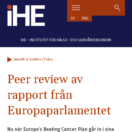
Hoppa till innehåll
SV
ENG
IHE – INSTITUTET FÖR HÄLSO- OCH SJUKVÅRDSEKONOMI
Aktuellt & Insikter
/Policy
Peer review av
rapport från
Europaparlamentet
Nu när Europe’s Beating Cancer Plan går in i sina