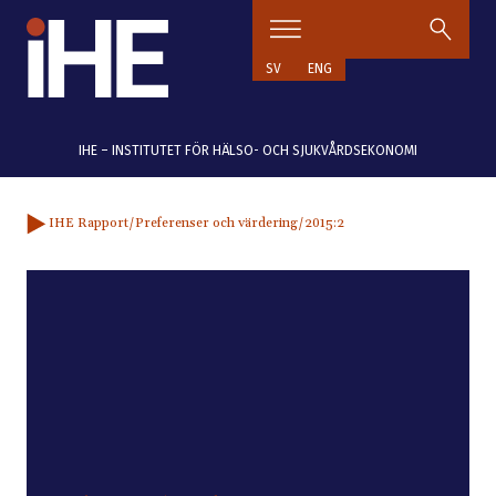
Hoppa till innehåll
SV
ENG
IHE – INSTITUTET FÖR HÄLSO- OCH SJUKVÅRDSEKONOMI
IHE Rapport
/Preferenser och värdering
/2015:2