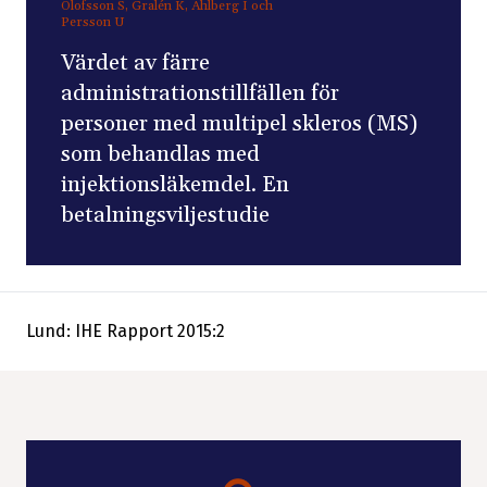
Olofsson S, Gralén K, Ahlberg I och
Persson U
Värdet av färre
administrationstillfällen för
personer med multipel skleros (MS)
som behandlas med
injektionsläkemdel. En
betalningsviljestudie
Lund: IHE Rapport 2015:2