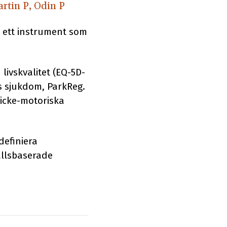
rtin P, Odin P
r ett instrument som
ivskvalitet (EQ-5D-
s sjukdom, ParkReg.
 icke-motoriska
definiera
allsbaserade