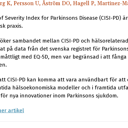
rg K, Persson U, Åström DO, Hagell P, Martinez-Ma
of Severity Index for Parkinsons Disease (CISI-PD) ä
sk praxis.
öker sambandet mellan CISI-PD och hälsorelaterad l
at på data från det svenska registret för Parkinson
 måttligt med EQ-5D, men var begränsad i att fånga
en.
tt CISI-PD kan komma att vara användbart för att 
amtida hälsoekonomiska modeller och i framtida utf
för nya innovationer inom Parkinsons sjukdom.
er artikel