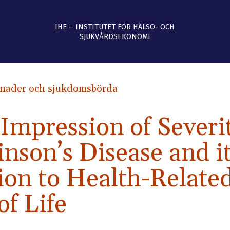
IHE – INSTITUTET FÖR HÄLSO- OCH
SJUKVÅRDSEKONOMI
nader och sjukdomsbörda
 Impression of Severi
inson’s Disease and i
ion to Health-Relate
of Life