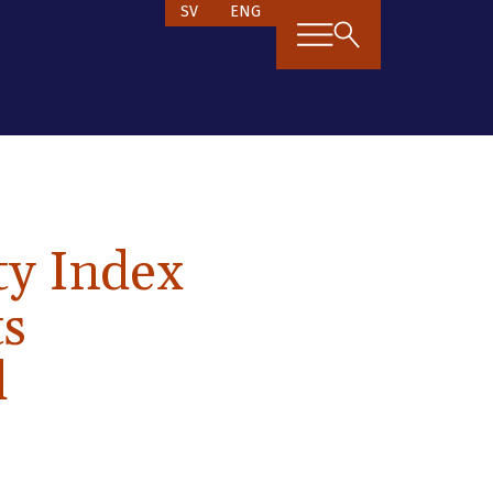
SV
ENG
ty Index
ts
d