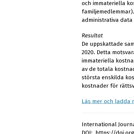
och immateriella ko
familjemedlemmar).
administrativa dat
Resultat
De uppskattade samh
2020. Detta motsvar
immateriella kostnad
av de totala kostna
största enskilda k
kostnader för rätts
Läs mer och ladda n
International Journa
DOI: https://doi.or