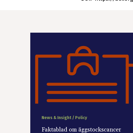
News & Insight / Policy
Faktablad om äggstockscancer