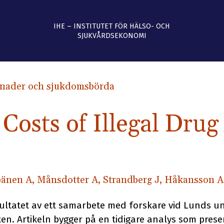
IHE – INSTITUTET FÖR HÄLSO- OCH
SJUKVÅRDSEKONOMI
nader och sjukdomsbörda
 Costs of Illegal Drug
änen A, Månsdotter A, Strandberg J, Håkansson A
sultatet av ett samarbete med forskare vid Lunds un
n. Artikeln bygger på en tidigare analys som prese