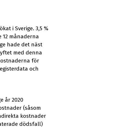
kat i Sverige. 3,5 %
te 12 månaderna
ige hade det näst
 Syftet med denna
kostnaderna för
registerdata och
e år 2020
kostnader (såsom
indirekta kostnader
aterade dödsfall)