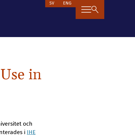
SV
ENG
 Use in
iversitet och
nterades i
IHE