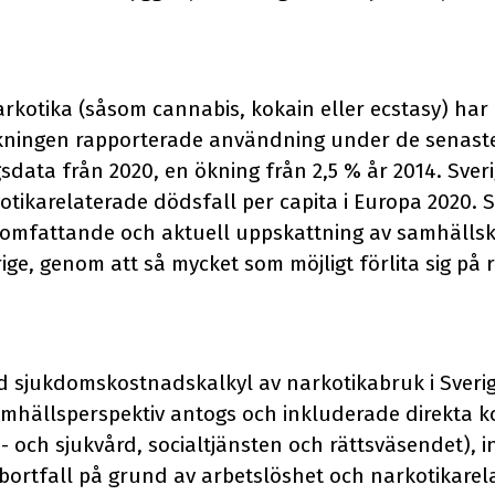
kotika (såsom cannabis, kokain eller ecstasy) har ö
kningen rapporterade användning under de senas
sdata från 2020, en ökning från 2,5 % år 2014. Sver
otikarelaterade dödsfall per capita i Europa 2020.
n omfattande och aktuell uppskattning av samhälls
ige, genom att så mycket som möjligt förlita sig på 
 sjukdomskostnadskalkyl av narkotikabruk i Sverig
amhällsperspektiv antogs och inkluderade direkta 
- och sjukvård, socialtjänsten och rättsväsendet), 
ortfall på grund av arbetslöshet och narkotikarel