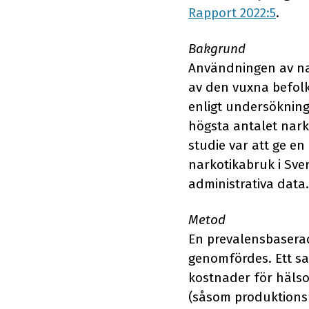
Rapport 2022:5
.
Bakgrund
Användningen av nar
av den vuxna befol
enligt undersökning
högsta antalet nark
studie var att ge e
narkotikabruk i Sver
administrativa data.
Metod
En prevalensbaserad
genomfördes. Ett s
kostnader för hälso
(såsom produktionsb