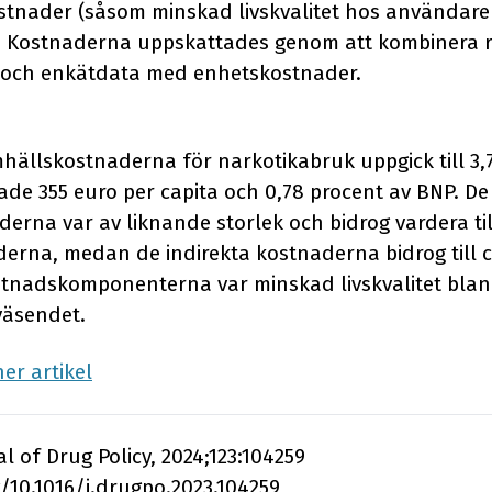
stnader (såsom minskad livskvalitet hos användar
 Kostnaderna uppskattades genom att kombinera re
a och enkätdata med enhetskostnader.
ällskostnaderna för narkotikabruk uppgick till 3,7
ade 355 euro per capita och 0,78 procent av BNP. De
erna var av liknande storlek och bidrog vardera til
derna, medan de indirekta kostnaderna bidrog till c
ostnadskomponenterna var minskad livskvalitet bl
väsendet.
er artikel
l of Drug Policy, 2024;123:104259
g/10.1016/j.drugpo.2023.104259