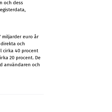
en och dess
gisterdata,
 miljarder euro år
 direkta och
l cirka 40 procent
irka 20 procent. De
and användaren och