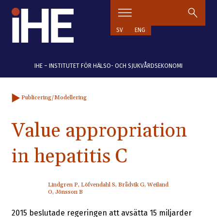
Hoppa till innehåll
SV
ENG
IHE – INSTITUTET FÖR HÄLSO- OCH SJUKVÅRDSEKONOMI
Publicering
/Modellering
Value appropriation
in hepatitis C
Lindgren P, Löfvendahl S, Brådvik G, Weiland
O, Jönsson B
2015 beslutade regeringen att avsätta 15 miljarder