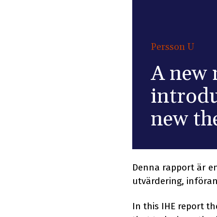
Persson U
A new m
introd
new the
Denna rapport är en
utvärdering, införa
In this IHE report t