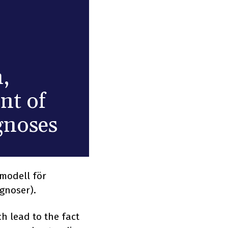
,
nt of
gnoses
 modell för
agnoser).
ch lead to the fact