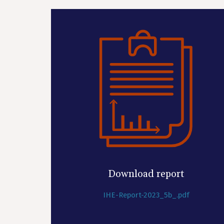
Download report
IHE-Report-2023_5b_.pdf