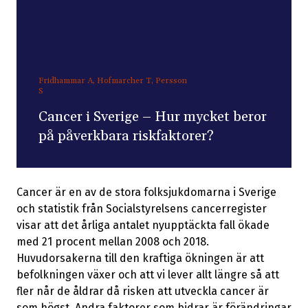
Fridhammar A, Hofmarcher T, Persson
S
Cancer i Sverige – Hur mycket beror
på påverkbara riskfaktorer?
Cancer är en av de stora folksjukdomarna i Sverige
och statistik från Socialstyrelsens cancerregister
visar att det årliga antalet nyupptäckta fall ökade
med 21 procent mellan 2008 och 2018.
Huvudorsakerna till den kraftiga ökningen är att
befolkningen växer och att vi lever allt längre så att
fler når de åldrar då risken att utveckla cancer är
som högst. Andra faktorer som bidrar är förändringar