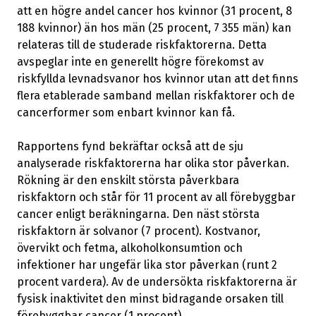
att en högre andel cancer hos kvinnor (31 procent, 8
188 kvinnor) än hos män (25 procent, 7 355 män) kan
relateras till de studerade riskfaktorerna. Detta
avspeglar inte en generellt högre förekomst av
riskfyllda levnadsvanor hos kvinnor utan att det finns
flera etablerade samband mellan riskfaktorer och de
cancerformer som enbart kvinnor kan få.
Rapportens fynd bekräftar också att de sju
analyserade riskfaktorerna har olika stor påverkan.
Rökning är den enskilt största påverkbara
riskfaktorn och står för 11 procent av all förebyggbar
cancer enligt beräkningarna. Den näst största
riskfaktorn är solvanor (7 procent). Kostvanor,
övervikt och fetma, alkoholkonsumtion och
infektioner har ungefär lika stor påverkan (runt 2
procent vardera). Av de undersökta riskfaktorerna är
fysisk inaktivitet den minst bidragande orsaken till
förebyggbar cancer (1 procent).