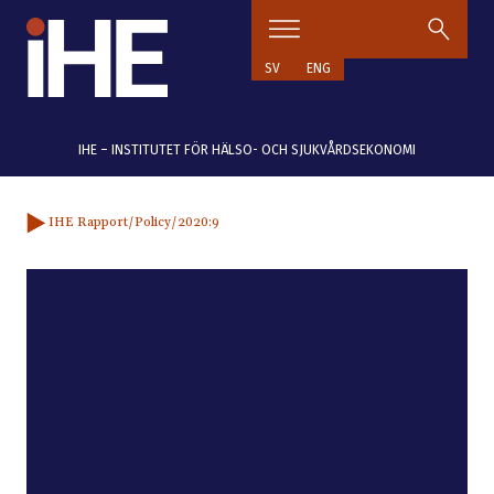
Hoppa till innehåll
SV
ENG
IHE – INSTITUTET FÖR HÄLSO- OCH SJUKVÅRDSEKONOMI
IHE Rapport
/Policy
/2020:9