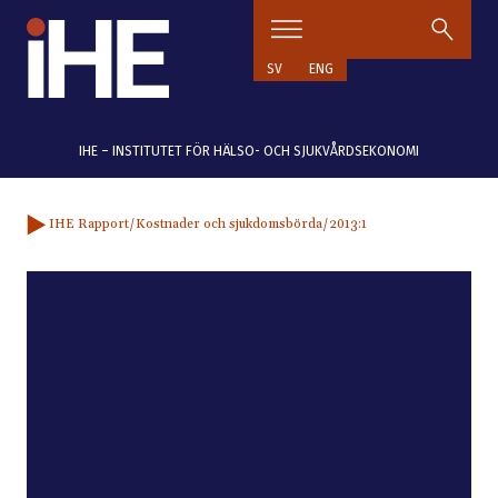
Hoppa till innehåll
SV
ENG
IHE – INSTITUTET FÖR HÄLSO- OCH SJUKVÅRDSEKONOMI
IHE Rapport
/Kostnader och sjukdomsbörda
/2013:1