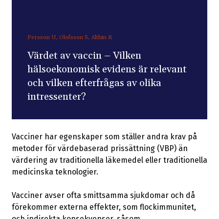
Persson U, Olofsson S, Althin R
Värdet av vaccin – Vilken
hälsoekonomisk evidens är relevant
och vilken efterfrågas av olika
intressenter?
Vacciner har egenskaper som ställer andra krav på
metoder för värdebaserad prissättning (VBP) än
värdering av traditionella läkemedel eller traditionella
medicinska teknologier.
Vacciner avser ofta smittsamma sjukdomar och då
förekommer externa effekter, som flockimmunitet,
och indirekta konsekvenser, såsom