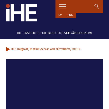
Hoppa till innehåll
SV
ENG
IHE – INSTITUTET FÖR HÄLSO- OCH SJUKVÅRDSEKONOMI
IHE Rapport
/Market Access och subvention
/2021:2