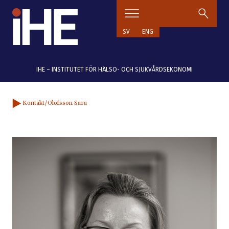
Hoppa till innehåll
SV
ENG
IHE – INSTITUTET FÖR HÄLSO- OCH SJUKVÅRDSEKONOMI
Kontakt
/Olofsson Sara