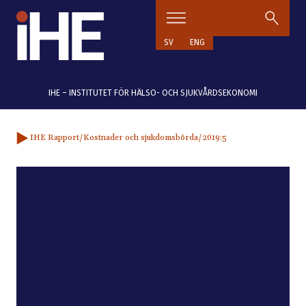
Hoppa till innehåll
SV
ENG
IHE – INSTITUTET FÖR HÄLSO- OCH SJUKVÅRDSEKONOMI
IHE Rapport
/Kostnader och sjukdomsbörda
/2019:5