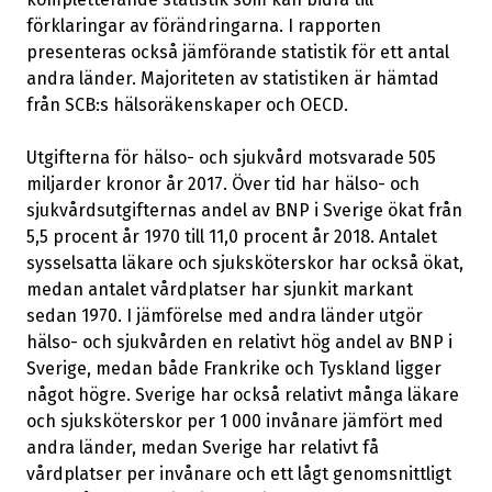
förklaringar av förändringarna. I rapporten
presenteras också jämförande statistik för ett antal
andra länder. Majoriteten av statistiken är hämtad
från SCB:s hälsoräkenskaper och OECD.
Utgifterna för hälso- och sjukvård motsvarade 505
miljarder kronor år 2017. Över tid har hälso- och
sjukvårdsutgifternas andel av BNP i Sverige ökat från
5,5 procent år 1970 till 11,0 procent år 2018. Antalet
sysselsatta läkare och sjuksköterskor har också ökat,
medan antalet vårdplatser har sjunkit markant
sedan 1970. I jämförelse med andra länder utgör
hälso- och sjukvården en relativt hög andel av BNP i
Sverige, medan både Frankrike och Tyskland ligger
något högre. Sverige har också relativt många läkare
och sjuksköterskor per 1 000 invånare jämfört med
andra länder, medan Sverige har relativt få
vårdplatser per invånare och ett lågt genomsnittligt