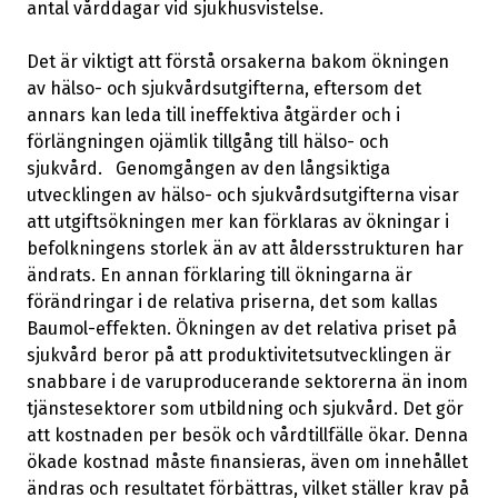
antal vårddagar vid sjukhusvistelse.
Det är viktigt att förstå orsakerna bakom ökningen
av hälso- och sjukvårdsutgifterna, eftersom det
annars kan leda till ineffektiva åtgärder och i
förlängningen ojämlik tillgång till hälso- och
sjukvård. Genomgången av den långsiktiga
utvecklingen av hälso- och sjukvårdsutgifterna visar
att utgiftsökningen mer kan förklaras av ökningar i
befolkningens storlek än av att åldersstrukturen har
ändrats. En annan förklaring till ökningarna är
förändringar i de relativa priserna, det som kallas
Baumol-effekten. Ökningen av det relativa priset på
sjukvård beror på att produktivitetsutvecklingen är
snabbare i de varuproducerande sektorerna än inom
tjänstesektorer som utbildning och sjukvård. Det gör
att kostnaden per besök och vårdtillfälle ökar. Denna
ökade kostnad måste finansieras, även om innehållet
ändras och resultatet förbättras, vilket ställer krav på