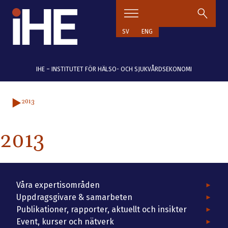
Hoppa till innehåll
SV
ENG
IHE – INSTITUTET FÖR HÄLSO- OCH SJUKVÅRDSEKONOMI
2013
2013
Våra expertisområden
Uppdragsgivare & samarbeten
Publikationer, rapporter, aktuellt och insikter
Event, kurser och nätverk